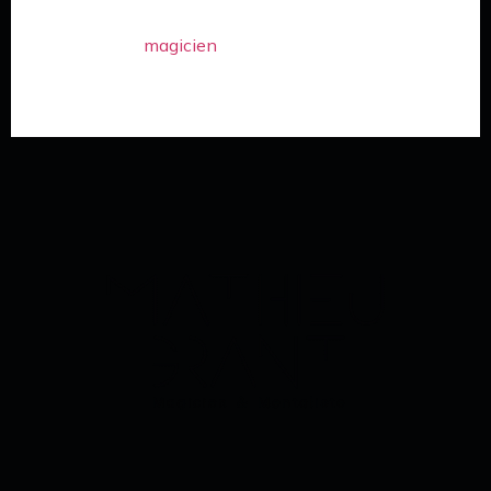
invités durant de nombreuses années.
Mes services de
magicien
à Lyon sont à votre disposition
pour chacun de vos événements professionnels, vous
pouvez directement me contacter par téléphone au 06 83
20 14 26 ou via le formulaire de contact