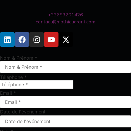
+33683201426
contact@mathieugrant.com
Nom & Prénom
*
Téléphone
*
Email
*
Date de l'événement