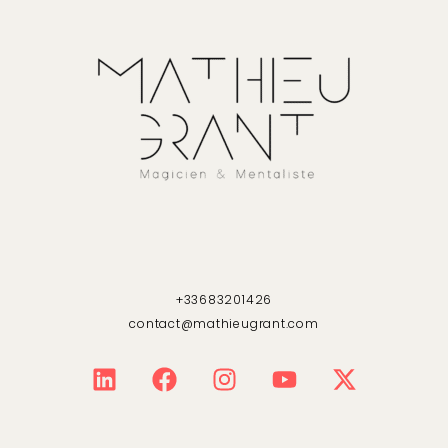
+33683201426
contact@mathieugrant.com