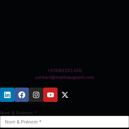
+33683201426
contact@mathieugrant.com
Nom & Prénom
*