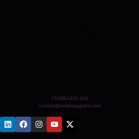
+33683201426
contact@mathieugrant.com