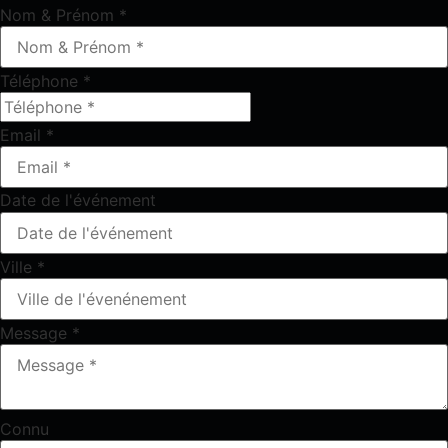
Nom & Prénom
*
Téléphone
*
Email
*
Date de l'événement
Ville
*
Message
*
Connu