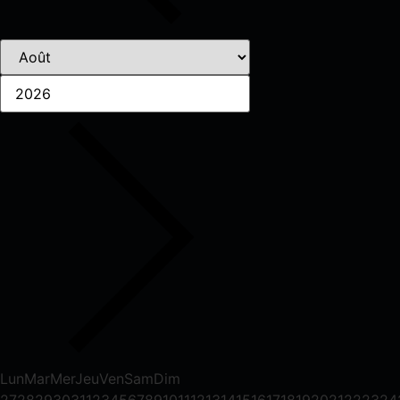
Lun
Mar
Mer
Jeu
Ven
Sam
Dim