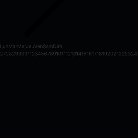
Lun
Mar
Mer
Jeu
Ven
Sam
Dim
27
28
29
30
31
1
2
3
4
5
6
7
8
9
10
11
12
13
14
15
16
17
18
19
20
21
22
23
24