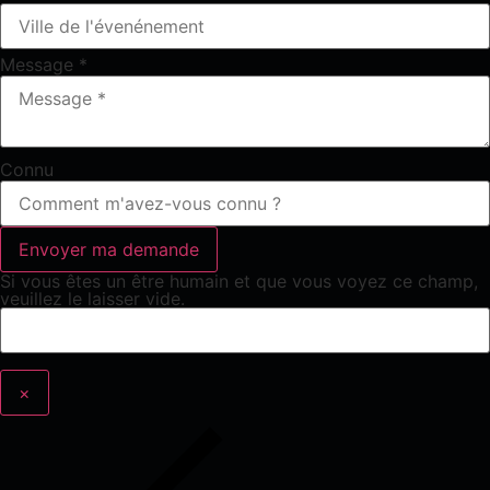
Message
*
Connu
Si vous êtes un être humain et que vous voyez ce champ,
veuillez le laisser vide.
×