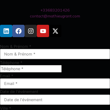
+33683201426
contact@mathieugrant.com
Nom & Prénom
*
Téléphone
*
Email
*
Date de l'événement
Ville
*