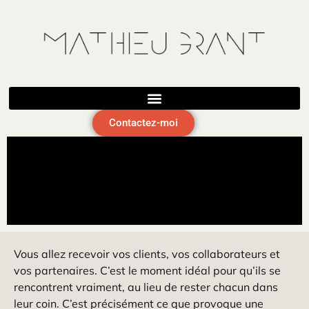
Magicien pour entreprise · Lyon et toute la
Vos collaborateurs arriveront en collègues. Ils repartiront complices
France
Contactez-moi
Vous allez recevoir vos clients, vos collaborateurs et
vos partenaires. C’est le moment idéal pour qu’ils se
rencontrent vraiment, au lieu de rester chacun dans
leur coin. C’est précisément ce que provoque une