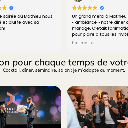
le soirée où Mathieu nous
Un grand merci à Mathieu 
é et bluffé avec sa
« ambiancé » notre dîner 
on!
mariage. C’était l’animati
pour plaire à tous les invit
et grands. Il est très fort e
Lire la suite
bluffé tout le monde. Un 
👍🏻💫🎩
on pour chaque temps de vot
Cocktail, dîner, séminaire, salon : je m’adapte au moment.