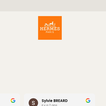
Sylvie BREARD
il y a 2 ans