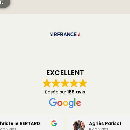
it
EXCELLENT
Basée sur
168 avis
hristelle BERTARD
Agnès Parisot
l y a 2 ans
il y a 2 ans