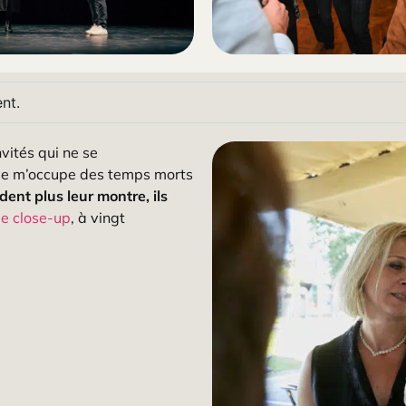
nt.
vités qui ne se
, je m’occupe des temps morts
ent plus leur montre, ils
e close-up
, à vingt