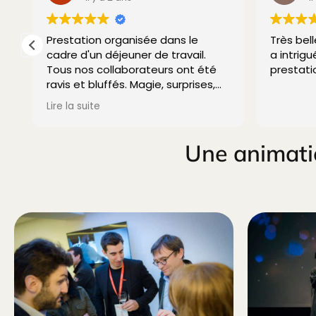
Prestation organisée dans le
Très bel
cadre d'un déjeuner de travail.
a intrigu
n
Tous nos collaborateurs ont été
prestati
ravis et bluffés. Magie, surprises,
.
humour ... tout le monde a été
Lire la suite
enchanté.
Je recommande vivement.
Une animati