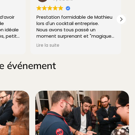
d’avoir
Prestation formidable de Mathieu
M
de
lors d'un cocktail entreprise.
M
on idéale
Nous avons tous passé un
és, petits
moment surprenant et "magique"
t a
!
Lire la suite
grand pro
Hors du temps !
Bravo & Merci ! Je recommande à
2000 %
re événement