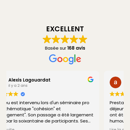
EXCELLENT
Basée sur
168 avis
agnès MIGNARD
il y a 2 ans
Prestation organisée dans le cadre d'un
déjeuner de travail. Tous nos collaborateurs
ont été ravis et bluffés. Magie, surprises,
humour ... tout le monde a été enchanté.
Je recommande vivement.
Lire la suite