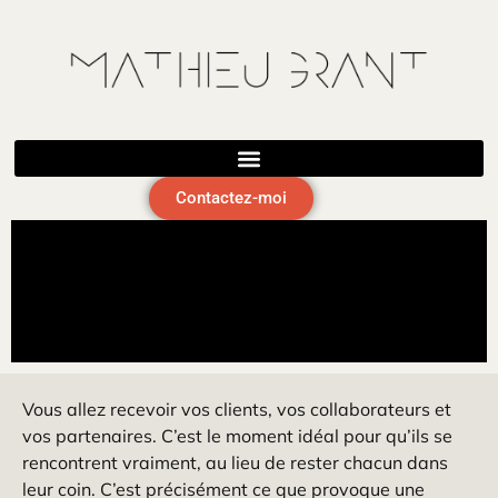
Magicien pour entreprise · Lyon et toute la
Vos collaborateurs arriveront en collègues. Ils repartiront complices
France
Contactez-moi
Vous allez recevoir vos clients, vos collaborateurs et
vos partenaires. C’est le moment idéal pour qu’ils se
rencontrent vraiment, au lieu de rester chacun dans
leur coin. C’est précisément ce que provoque une