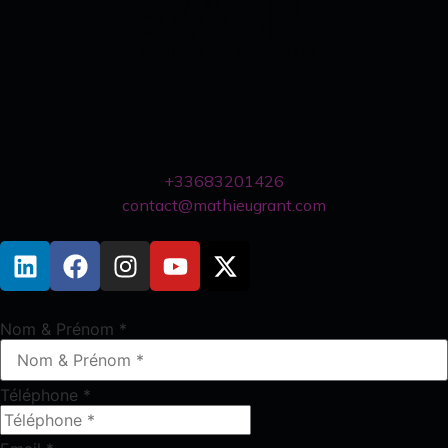
+33683201426
contact@mathieugrant.com
Nom & Prénom
*
Téléphone
*