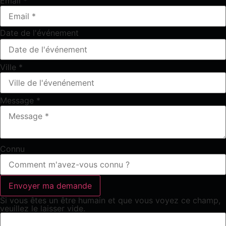
Email
*
Date de l'événement
Ville
*
Message
*
Connu
Si vous êtes un être humain et que vous voyez ce champ,
veuillez le laisser vide.