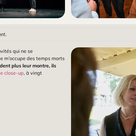
nt.
vités qui ne se
, je m’occupe des temps morts
ent plus leur montre, ils
e close-up
, à vingt