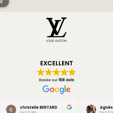
it
EXCELLENT
Basée sur
168 avis
hristelle BERTARD
Agnès Parisot
l y a 2 ans
il y a 2 ans