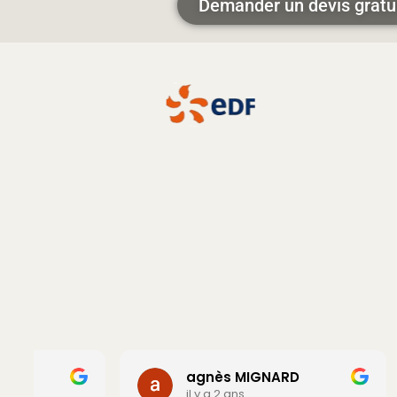
Demander un devis gratu
agnès MIGNARD
c
il y a 2 ans
i