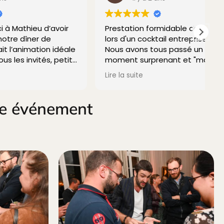
d’avoir
Prestation formidable de Mathieu
M
de
lors d'un cocktail entreprise.
M
on idéale
Nous avons tous passé un
és, petits
moment surprenant et "magique"
t a
!
Lire la suite
grand pro
Hors du temps !
Bravo & Merci ! Je recommande à
2000 %
re événement