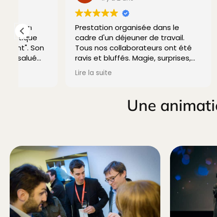
Prestation organisée dans le
Très bel
cadre d'un déjeuner de travail.
a intrigu
n
Tous nos collaborateurs ont été
prestati
ravis et bluffés. Magie, surprises,
.
humour ... tout le monde a été
Lire la suite
enchanté.
Je recommande vivement.
Une animati