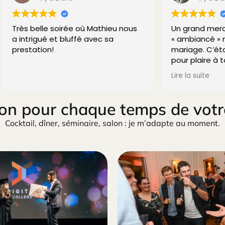
le soirée où Mathieu nous
Un grand merci à Mathieu 
é et bluffé avec sa
« ambiancé » notre dîner 
on!
mariage. C’était l’animati
pour plaire à tous les invit
et grands. Il est très fort e
Lire la suite
bluffé tout le monde. Un 
👍🏻💫🎩
on pour chaque temps de vot
Cocktail, dîner, séminaire, salon : je m’adapte au moment.