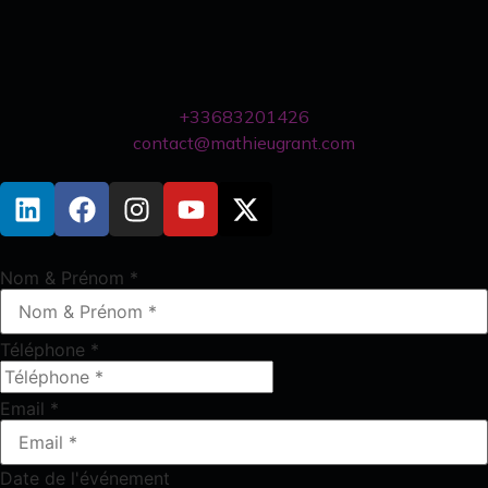
+33683201426
contact@mathieugrant.com
Nom & Prénom
*
Téléphone
*
Email
*
Date de l'événement