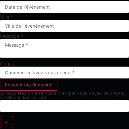
Ville
*
Message
*
Connu
Si vous êtes un être humain et que vous voyez ce champ,
veuillez le laisser vide.
×