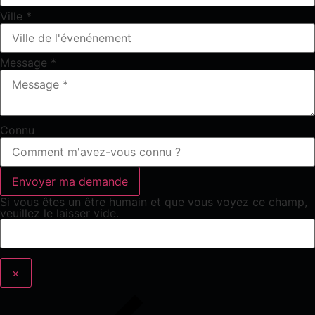
Ville
*
Message
*
Connu
Si vous êtes un être humain et que vous voyez ce champ,
veuillez le laisser vide.
×