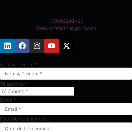
+33683201426
contact@mathieugrant.com
Nom & Prénom
*
Téléphone
*
Email
*
Date de l'événement