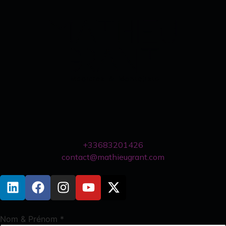
+33683201426
contact@mathieugrant.com
Nom & Prénom
*