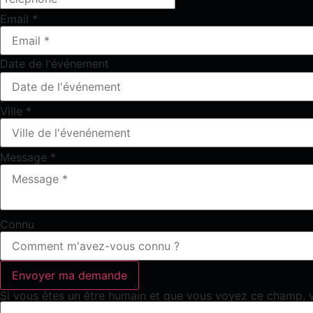
Email
*
Date de l'événement
Ville
*
Message
*
Connu
Si vous êtes un être humain et que vous voyez ce champ, veu