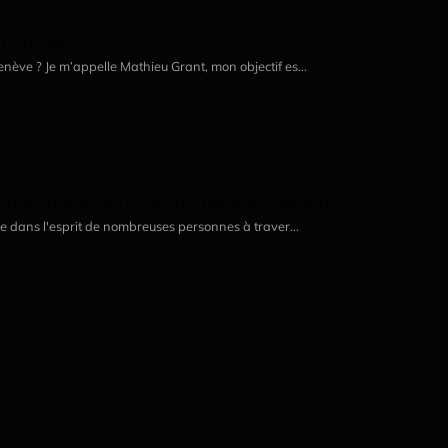
n Suisse
ève ? Je m’appelle Mathieu Grant, mon objectif es...
niste et le Mystique qui a Fasciné le Monde
ne dans l'esprit de nombreuses personnes à traver...