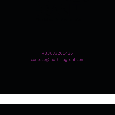
+33683201426
contact@mathieugrant.com