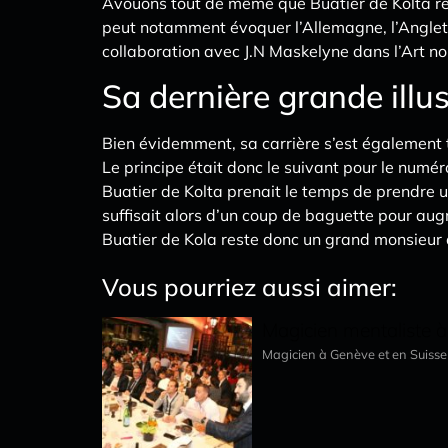
Avouons tout de même que Buatier de Kolta res
peut notamment évoquer l’Allemagne, l’Anglete
collaboration avec J.N Maskelyne dans l’Art no
Sa dernière grande illu
Bien évidemment, sa carrière s’est également t
Le principe était donc le suivant pour le numé
Buatier de Kolta prenait le temps de prendre un
suffisait alors d’un coup de baguette pour augm
Buatier de Kola reste donc un grand monsieur d
Vous pourriez aussi aimer:
Magicien mentaliste 
Magicien à Genève et en Suiss