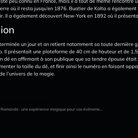
te peu connu en France, mais il a tout de même rencontré un
rre où il resta jusqu’en 1876. Buatier de Kolta a également
ir. Il a également découvert New-York en 1892 où il présenta
sion
erminée un jour et on retient notamment sa toute dernière gr
ro. Il présentait une plateforme de 40 cm de hauteur et de 1
 dé en affirmant à son publique que sa tendre épouse était à 
enter la taille du dé, et finir ainsi le numéro en faisant appa
e l’univers de la magie.
à Genève en Suisse
e Romande : une expérience magique pour vos événeme...